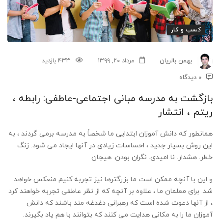
مبانی
اجتماعی-
کسب و کار
عاطفی:
بهمن بالریان
مرداد ۲۰, ۱۳۹۹
۴۳۳ بازدید
رابطه
۰ دیدگاه
،
بازگشت به مدرسه مبانی اجتماعی-عاطفی: رابطه ،
ریتم ، انتشار
ریتم
،
همانطور که دانش آموزان ابتدایی ما شخصاً به مدرسه برمی گردند ، به
این روش بسیار جدید ، احساسات زیادی در آنها ایجاد می شود. زنگ
انتشار
خطر. هشدار. نا امیدی. نگران بودن. هیجان
و این با آنچه ممکن است ما بزرگترها نیز تجربه کنیم منعکس خواهد
شد. برای معلمان ما ، علاوه بر آنچه که از نظر عاطفی تجربه خواهند کرد
، از آنها دعوت شده است که رهبرانی دغدغه مند باشند که دانش
آموزان ما را به مکانی هدایت می کنند که بتوانند با هم یاد بگیرند.