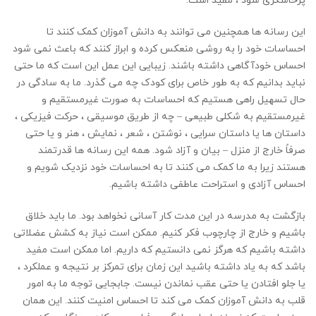
پرخاشگری شود ، مفید است.
این رسانه ها همچنین می توانند به دانش آموزان کمک کنند تا
احساسات خود را به روشی منعکس کرده و ابراز کنند که باعث نمی شود
احساس خودآگاهی داشته باشند. زیبایی این عمل این است که ما حتی
نباید بدانیم که به طور خاص برای کودک چه می گذرد. ما به سادگی در
حال تسهیل راهی هستیم که احساسات به صورت غیرمستقیم و
غیرمستقیم به شکلی طبیعی – چه از طریق موسیقی ، حرکت فیزیکی ،
داستان ها یا داستان سرایی ، نوشتن ، شعر ، نمایش ، هنر و یا حتی
صرفاً خارج از منزل – بیان و آزاد شود. همه این رسانه ها قدرتمند
هستند زیرا به ما کمک می کنند تا به احساسات خود نزدیک شویم و
احساس آزادی و استراحت عاطفی داشته باشیم.
بازگشت به مدرسه در این مدت کار آسانی نخواهد بود. ما باید خلاق
باشیم و خارج از چارچوب فکر کنیم. ممکن است نیاز به کشش عضلاتی
داشته باشیم که هرگز نمی دانستیم که داریم. اما ممکن است مفید
باشد که به یاد داشته باشید این زمان برای تمرکز بر نتیجه و عملکرد ،
یا جلو افتادن یا حتی عقب نماندن نیست. جابجایی توجه ما به امور
قلب به دانش آموزان کمک می کند تا احساس امنیت کنند. این همان