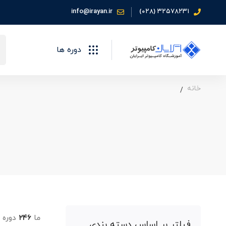
info@irayan.ir
۳۲۵۷۸۲۳۱ (۰۲۸)
جس
دوره ها
برا
خانه
ما
۲۴۶
دوره ب
فیلتر بر اساس دسته بندی